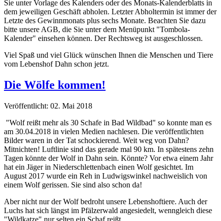
Sie unter Vorlage des Kalenders oder des Monats-Kalenderblatts in
dem jeweiligen Geschäft abholen. Letzter Abholtermin ist immer der
Letzte des Gewinnmonats plus sechs Monate. Beachten Sie dazu
bitte unsere AGB, die Sie unter dem Menüpunkt "Tombola-
Kalender" einsehen können. Der Rechtsweg ist ausgeschlossen.
Viel Spaß und viel Glück wünschen Ihnen die Menschen und Tiere
vom Lebenshof Dahn schon jetzt.
Die Wölfe kommen!
Veröffentlicht: 02. Mai 2018
"Wolf reißt mehr als 30 Schafe in Bad Wildbad" so konnte man es
am 30.04.2018 in vielen Medien nachlesen. Die veröffentlichten
Bilder waren in der Tat schockierend. Weit weg von Dahn?
Mitnichten! Luftlinie sind das gerade mal 90 km. In spätestens zehn
Tagen könnte der Wolf in Dahn sein. Könnte?
Vor etwa einem Jahr
hat ein Jäger in Niederschlettenbach einen Wolf gesichtet.
Im
August 2017 wurde ein Reh in Ludwigswinkel nachweislich von
einem Wolf gerissen. Sie sind also schon da!
Aber nicht nur der Wolf bedroht unsere Lebenshoftiere. Auch der
Luchs hat sich längst im Pfälzerwald angesiedelt, wenngleich diese
"Wildkatze" nur selten ein Schaf reißt.