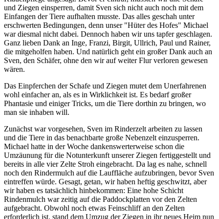
und Ziegen einsperren, damit Sven sich nicht auch noch mit dem
Einfangen der Tiere aufhalten musste. Das alles geschah unter
erschwerten Bedingungen, denn unser "Hüter des Hofes" Michael
war diesmal nicht dabei. Dennoch haben wir uns tapfer geschlagen.
Ganz lieben Dank an Inge, Franzi, Birgit, Ullrich, Paul und Rainer,
die mitgeholfen haben. Und natürlich geht ein großer Dank auch an
Sven, den Schäfer, ohne den wir auf weiter Flur verloren gewesen
wären.
Das Einpferchen der Schafe und Ziegen mutet dem Unerfahrenen
wohl einfacher an, als es in Wirklichkeit ist. Es bedarf großer
Phantasie und einiger Tricks, um die Tiere dorthin zu bringen, wo
man sie inhaben will.
Zunächst war vorgesehen, Sven im Rinderzelt arbeiten zu lassen
und die Tiere in das benachbarte große Nebenzelt einzusperren.
Michael hatte in der Woche dankenswerterweise schon die
Umzäunung für die Notunterkunft unserer Ziegen fertiggestellt und
bereits in alle vier Zelte Stroh eingebracht. Da lag es nahe, schnell
noch den Rindermulch auf die Lauffläche aufzubringen, bevor Sven
eintreffen würde. Gesagt, getan, wir haben heftig geschwitzt, aber
wir haben es tatsächlich hinbekommen: Eine hohe Schicht
Rindenmulch war zeitig auf die Paddockplatten vor den Zelten
aufgebracht. Obwohl noch etwas Feinschliff an den Zelten
erforderlich ist, stand dem Umzug der Ziegen in ihr neues Heim nun