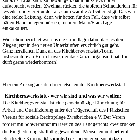
zunächst Erdaushub zu bewältigen, dann musste Schotter
aufgebracht werden. Zweimal rückten die tapferen Schneiderlein für
jeweils rund vier Stunden an, dann war die Arbeit erledigt. Das war
eine stolze Leistung, denn wir hatten für den Fall, dass wir selbst
hätten Hand anlegen müssen, mehrere Mann/Frau-Tage
einkalkuliert.
Wie schon berichtet war das die Grundlage dafür, dass es den
Ziegen jetzt in den neuen Unterkünften ersichtlich gut geht.
Ganz herzlichen Dank an das Kirchbergwerkstatt-Team,
insbesondere an Herrn Löwe, der das Ganze organisiert hat. Ihr
dürft gerne wiederkommen!
Hier ein Auszug aus den Internetseiten der Kirchbergwerkstatt:
"
Kirchbergwerkstatt - wer wir sind und was wir wollen:
Die Kirchbergwerkstatt ist eine gemeinnützige Einrichtung für
Arbeit und Qualifizierung unter der Trägerschaft des Pfälzischen
Vereins für soziale Rechtspflege Zweibrücken e.V. Der Verein
fördert mit Schwerpunkt im Bereich des Landgerichts Zweibrücken
die Eingliederung straffällig gewordener Menschen und betreibt
gleichzeitig Kriminalitätsprophylaxe, indem er versucht dazu