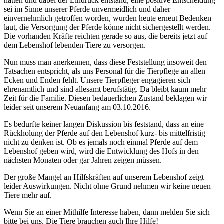
hatten und dabei der Eindruck entstand, eine positive Entscheidung
sei im Sinne unserer Pferde unvermeidlich und daher
einvernehmlich getroffen worden, wurden heute erneut Bedenken
laut, die Versorgung der Pferde könne nicht sichergestellt werden.
Die vorhanden Kräfte reichten gerade so aus, die bereits jetzt auf
dem Lebenshof lebenden Tiere zu versorgen.
Nun muss man anerkennen, dass diese Feststellung insoweit den
Tatsachen entspricht, als uns Personal für die Tierpflege an allen
Ecken und Enden
fehlt
. Unsere Tierpfleger engagieren sich
ehrenamtlich und sind allesamt berufstätig. Da bleibt kaum mehr
Zeit für die Familie. Diesen bedauerlichen Zustand beklagen wir
leider seit unserem Neuanfang am 03.10.2016.
Es bedurfte keiner langen Diskussion bis feststand, dass an eine
Rückholung der Pferde auf den Lebenshof kurz- bis mittelfristig
nicht zu denken ist. Ob es jemals noch einmal Pferde auf dem
Lebenshof geben wird, wird die Entwicklung des Hofs in den
nächsten Monaten oder gar Jahren zeigen müssen.
Der große Mangel an Hilfskräften auf unserem Lebenshof zeigt
leider Auswirkungen. Nicht ohne Grund nehmen wir keine neuen
Tiere mehr auf.
Wenn Sie an einer Mithilfe Interesse haben, dann melden Sie sich
bitte bei uns. Die Tiere brauchen auch Ihre Hilfe!