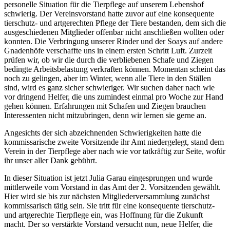
personelle Situation für die Tierpflege auf unserem Lebenshof
schwierig. Der Vereinsvorstand hatte zuvor auf eine konsequente
tierschutz- und artgerechten Pflege der Tiere bestanden, dem sich die
ausgeschiedenen Mitglieder offenbar nicht anschließen wollten oder
konnten. Die Verbringung unserer Rinder und der Soays auf andere
Gnadenhöfe verschaffte uns in einem ersten Schritt Luft. Zurzeit
prüfen wir, ob wir die durch die verbliebenen Schafe und Ziegen
bedingte Arbeitsbelastung verkraften können. Momentan scheint das
noch zu gelingen, aber im Winter, wenn alle Tiere in den Ställen
sind, wird es ganz sicher schwieriger. Wir suchen daher nach wie
vor dringend Helfer, die uns zumindest einmal pro Woche zur Hand
gehen können. Erfahrungen mit Schafen und Ziegen brauchen
Interessenten nicht mitzubringen, denn wir lernen sie gerne an.
Angesichts der sich abzeichnenden Schwierigkeiten hatte die
kommissarische zweite Vorsitzende ihr Amt niedergelegt, stand dem
Verein in der Tierpflege aber nach wie vor tatkräftig zur Seite, wofür
ihr unser aller Dank gebührt.
In dieser Situation ist jetzt Julia Garau eingesprungen und wurde
mittlerweile vom Vorstand in das
Amt der 2. Vorsitzenden gewählt.
Hier wird sie bis zur nächsten Mitgliederversammlung zunächst
kommissarisch tätig sein. Sie tritt für eine konsequente tierschutz-
und artgerechte Tierpflege ein, was Hoffnung für die Zukunft
macht. Der so verstärkte Vorstand versucht nun, neue Helfer, die