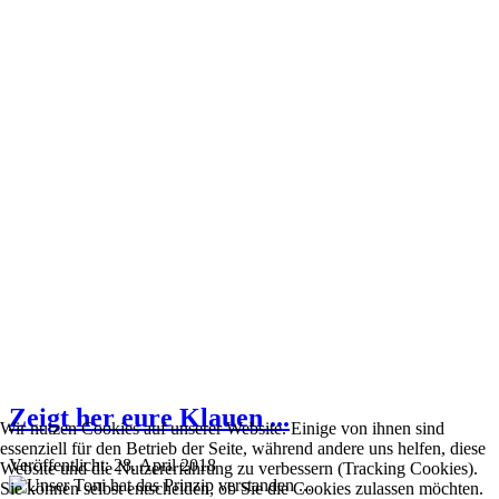
Zeigt her eure Klauen ...
Wir nutzen Cookies auf unserer Website. Einige von ihnen sind
essenziell für den Betrieb der Seite, während andere uns helfen, diese
Veröffentlicht: 28. April 2018
Website und die Nutzererfahrung zu verbessern (Tracking Cookies).
Sie können selbst entscheiden, ob Sie die Cookies zulassen möchten.