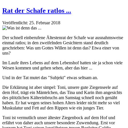
Rat der Schafe ratlos ...
Veröffentlicht: 25. Februar 2018
Der schnell einberufene Ältestenrat der Schafe war ausnahmsweise
einmal ratlos; in den zweifelnden Gesichtern stand deutlich
geschrieben: Was um Gottes Willen ist denn das? Etwa einer von
uns?
Im Laufe ihres Lebens auf dem Lebenshof hatten sie ja schon viele
Wesen kommen und gehen sehen, aber das hier ...
Und in der Tat mutet das "Subjekt" etwas seltsam an.
Die Erklärung ist aber simpel: Toni, unsere gute Ziegenseele auf
dem Hof, trägt ein Mäntelchen, das Tina und Karin ihm angesichts
des plötzlichen Kälteeinbruchs am Samstag schnell noch genäht
haben. Er hat wegen seines hohen Alters leider nicht mehr so viel
Muskulatur und Fett auf den Rippen wie ein junges Tier.
Toni ist vermutlich unser ältester Ziegenbock auf dem Hof und
erfährt
von daher
auch unsere besondere Zuwendung. E
rst
vor
kurzem hat Toni seinen langjährigen treuen Begleiter Goldie