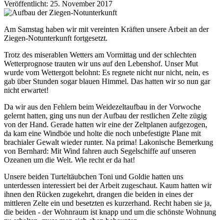
Veröffentlicht: 25. November 2017
Am Samstag haben wir mit vereinten Kräften unsere Arbeit an der
Ziegen-Notunterkunft fortgesetzt.
Trotz des miserablen Wetters am Vormittag und der schlechten
Wetterprognose trauten wir uns auf den Lebenshof. Unser Mut
wurde vom Wettergott belohnt: Es regnete nicht nur nicht, nein, es
gab über Stunden sogar blauen Himmel. Das hatten wir so nun gar
nicht erwartet!
Da wir aus den Fehlern beim Weidezeltaufbau in der Vorwoche
gelernt hatten, ging uns nun der Aufbau der restlichen Zelte zügig
von der Hand. Gerade hatten wir eine der Zeltplanen aufgezogen,
da kam eine Windböe und holte die noch unbefestigte Plane mit
brachialer Gewalt wieder runter. Na prima! Lakonische Bemerkung
von Bernhard: Mit Wind fahren auch Segelschiffe auf unseren
Ozeanen um die Welt. Wie recht er da hat!
Unsere beiden Turteltäubchen Toni und Goldie hatten uns
unterdessen interessiert bei der Arbeit zugeschaut. Kaum hatten wir
ihnen den Rücken zugekehrt, drangen die beiden in eines der
mittleren Zelte ein und besetzten es kurzerhand. Recht haben sie ja,
die beiden - der Wohnraum ist knapp und um die schönste Wohnung