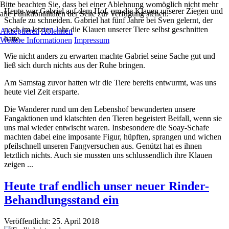
Bitte beachten Sie, dass bei einer Ablehnung womöglich nicht mehr
Heute war Gabriel auf dem Hof, um die Klauen unserer Ziegen und
alle Funktionalitäten der Seite zur Verfügung stehen.
Schafe zu schneiden. Gabriel hat fünf Jahre bei Sven gelernt, der
noch im letzten Jahr die Klauen unserer Tiere selbst geschnitten
Akzeptieren
Ablehnen
hatte.
Weitere Informationen
Impressum
Wie nicht anders zu erwarten machte Gabriel seine Sache gut und
ließ sich durch nichts aus der Ruhe bringen.
Am Samstag zuvor hatten wir die Tiere bereits entwurmt, was uns
heute viel Zeit ersparte.
Die Wanderer rund um den Lebenshof bewunderten unsere
Fangaktionen und klatschten den Tieren begeistert Beifall, wenn sie
uns mal wieder entwischt waren. Insbesondere die Soay-Schafe
machten dabei eine imposante Figur, hüpften, sprangen und wichen
pfeilschnell unseren Fangversuchen aus. Genützt hat es ihnen
letztlich nichts. Auch sie mussten uns schlussendlich ihre Klauen
zeigen ...
Heute traf endlich unser neuer Rinder-
Behandlungsstand ein
Veröffentlicht: 25. April 2018