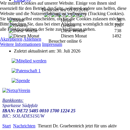
Wir nutzen Cookies auf unserer Website. Einige von ihnen sind
essenziell für den Betrieb der Seite, während andere uns helfen, diese
Besucher seit 03.10.2016
Website und die Nutzererfahrung zu verbessern (Tracking Cookies).
Sie können selbst entscheiden, ob Sie die Cookies zulassen möchten.
Heute
38
Bitte beachten Sie, dass bei einer Ablehnung womöglich nicht mehr
Gestern
216
alle Funktionalitäten der Seite zur Verfügung stehen.
Diese Woche
738
Diesen Monat
1492
Akzeptieren
Ablehnen
Besucher online
6
Weitere Informationen
Impressum
Zuletzt aktualisiert am: 30. Juli 2026
Bankkonto:
Sparkasse Südpfalz
IBAN: DE72 5485 0010 1700 1224 25
BIC: SOLADES1SUW
Start
Nachrichten
Tierarzt Dr. Graebenteich jetzt für uns aktiv