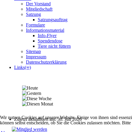
Der Vorstand
Mitgliedschaft
Satzung
Satzungsauftrag
Formulare
Informationsmaterial
Info-Flyer
Spendendose
Tiere nicht füttern
Sitemap
Impressum
Datenschutzerklärung
Links(∞)
Wir nutzen Cookies auf unserer Website. Einige von ihnen sind essenzi
Zuletzt aktualisiert am: 30. Juli 2026
können selbst entscheiden, ob Sie die Cookies zulassen möchten. Bitte