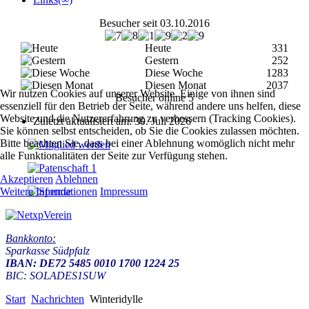
Besucher seit 03.10.2016
Heute
331
Gestern
252
Diese Woche
1283
Diesen Monat
2037
Wir nutzen Cookies auf unserer Website. Einige von ihnen sind
Besucher online
5
essenziell für den Betrieb der Seite, während andere uns helfen, diese
Website und die Nutzererfahrung zu verbessern (Tracking Cookies).
Zuletzt aktualisiert am: 30. Juli 2026
Sie können selbst entscheiden, ob Sie die Cookies zulassen möchten.
Bitte beachten Sie, dass bei einer Ablehnung womöglich nicht mehr
alle Funktionalitäten der Seite zur Verfügung stehen.
Akzeptieren
Ablehnen
Weitere Informationen
Impressum
Bankkonto:
Sparkasse Südpfalz
IBAN: DE72 5485 0010 1700 1224 25
BIC: SOLADES1SUW
Start
Nachrichten
Winteridylle