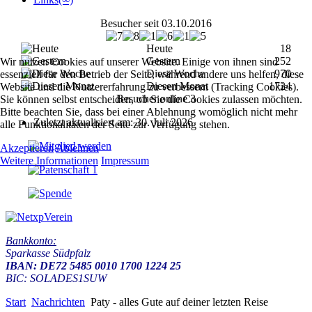
Besucher seit 03.10.2016
Heute
18
Gestern
252
Wir nutzen Cookies auf unserer Website. Einige von ihnen sind
Diese Woche
970
essenziell für den Betrieb der Seite, während andere uns helfen, diese
Diesen Monat
1724
Website und die Nutzererfahrung zu verbessern (Tracking Cookies).
Besucher online
3
Sie können selbst entscheiden, ob Sie die Cookies zulassen möchten.
Bitte beachten Sie, dass bei einer Ablehnung womöglich nicht mehr
Zuletzt aktualisiert am: 30. Juli 2026
alle Funktionalitäten der Seite zur Verfügung stehen.
Akzeptieren
Ablehnen
Weitere Informationen
Impressum
Bankkonto:
Sparkasse Südpfalz
IBAN: DE72 5485 0010 1700 1224 25
BIC: SOLADES1SUW
Start
Nachrichten
Paty - alles Gute auf deiner letzten Reise