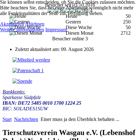
Sie können selbst entscheiden, ob Sie die Cookies zulassen möchten.
Besucher seit 03.10.2016
Bitte beachten Sie, dass bei einer Ablehnung womöglich nicht mehr
alle Funktionalitäten der Seite zur Verfügung stehen.
Heute
50
Gestern
250
Akzeptieren
Ablehnen
Diese Woche
50
Weitere Informationen
Impressum
Diesen Monat
2712
Besucher online
3
Zuletzt aktualisiert am: 09. August 2026
Bankkonto:
Sparkasse Südpfalz
IBAN: DE72 5485 0010 1700 1224 25
BIC: SOLADES1SUW
Start
Nachrichten
Einer muss ja den Überblick behalten ...
Tierschutzverein Wasgau e.V. (Lebenshof