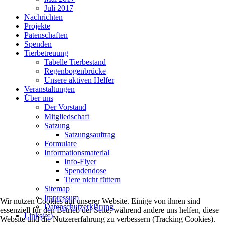
Juli 2017
Nachrichten
Projekte
Patenschaften
Spenden
Tierbetreuung
Tabelle Tierbestand
Regenbogenbrücke
Unsere aktiven Helfer
Veranstaltungen
Über uns
Der Vorstand
Mitgliedschaft
Satzung
Satzungsauftrag
Formulare
Informationsmaterial
Info-Flyer
Spendendose
Tiere nicht füttern
Sitemap
Impressum
Wir nutzen Cookies auf unserer Website. Einige von ihnen sind
Datenschutzerklärung
essenziell für den Betrieb der Seite, während andere uns helfen, diese
Links(∞)
Website und die Nutzererfahrung zu verbessern (Tracking Cookies).